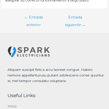
asegurar su correcto funcionamiento a largo plazo.
Navegación
←
Entrada
Entrada
de
anterior
siguiente
→
entradas
Aliquam suscipit felis a arcu laoreet congue. Habeo
nemore appellanturusu putant adolescens conse quuntur
ei, mel tempor consulatu voluptaria.
Useful Links
Inicio