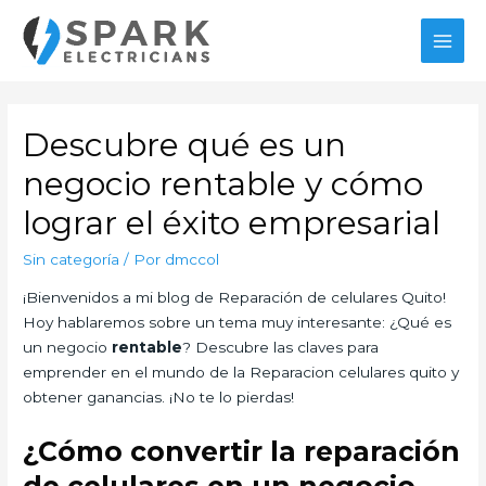
Ir
al
MAI
contenido
MEN
Descubre qué es un
negocio rentable y cómo
lograr el éxito empresarial
Sin categoría
/ Por
dmccol
¡Bienvenidos a mi blog de Reparación de celulares Quito!
Hoy hablaremos sobre un tema muy interesante: ¿Qué es
un negocio
rentable
? Descubre las claves para
emprender en el mundo de la Reparacion celulares quito y
obtener ganancias. ¡No te lo pierdas!
¿Cómo convertir la reparación
de celulares en un negocio